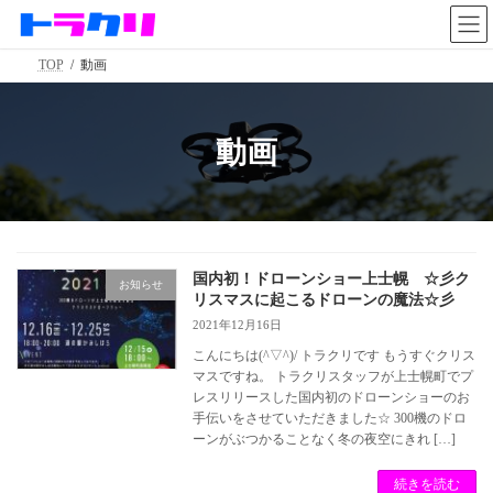
コ
ナ
ン
ビ
テ
ゲ
TOP
動画
ン
ー
ツ
シ
へ
ョ
ス
ン
動画
キ
に
ッ
移
プ
動
国内初！ドローンショー上士幌 ☆彡ク
お知らせ
リスマスに起こるドローンの魔法☆彡
2021年12月16日
こんにちは(^▽^)/ トラクリです もうすぐクリス
マスですね。 トラクリスタッフが上士幌町でプ
レスリリースした国内初のドローンショーのお
手伝いをさせていただきました☆ 300機のドロ
ーンがぶつかることなく冬の夜空にきれ […]
続きを読む