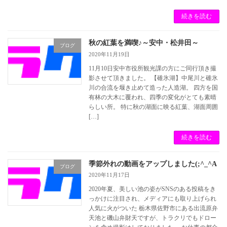
続きを読む
秋の紅葉を満喫♪～安中・松井田～
ブログ
2020年11月19日
11月10日安中市役所観光課の方にご同行頂き撮
影させて頂きました。 【碓氷湖】中尾川と碓氷
川の合流を堰き止めて造った人造湖。 四方を国
有林の大木に覆われ、四季の変化がとても素晴
らしい所。 特に秋の湖面に映る紅葉、湖面周囲
[…]
続きを読む
季節外れの動画をアップしました(;^_^A
ブログ
2020年11月17日
2020年夏、美しい池の姿がSNSのある投稿をき
っかけに注目され、メディアにも取り上げられ
人気に火がついた 栃木県佐野市にある出流原弁
天池と磯山弁財天ですが、トラクリでもドロー