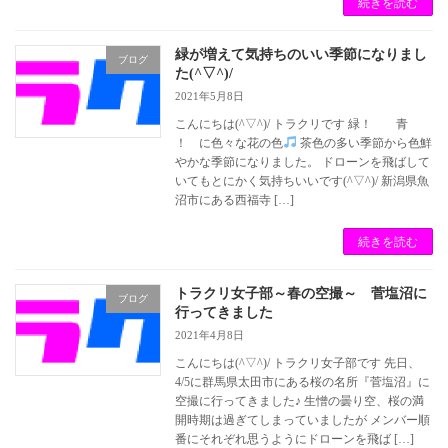
続きを読む
緑が増えて気持ちのいい季節になりまし
ブログ
た(^▽^)/
2021年5月8日
こんにちは(^▽^)/ トラクリです 緑！ 青
！ に色々な花の色
茶色の多い季節から色鮮
やかな季節になりました。 ドローンを飛ばして
いてもとにかく気持ちいいです(^▽^)/ 新潟県魚
沼市にある西福寺 […]
続きを読む
トラクリ女子部～春の空撮～ 菅塩沼に
ブログ
行ってきました
2021年4月8日
こんにちは(^▽^)/ トラクリ女子部です 先日、
4/5に群馬県太田市にある桜の名所『菅塩沼』に
空撮に行ってきました♪ 生憎の曇り空、桜の満
開時期は過ぎてしまっていましたが メンバー順
番にそれぞれ思うようにドローンを飛ば […]