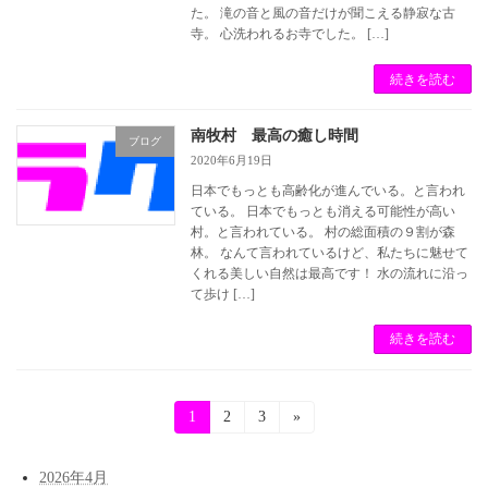
た。 滝の音と風の音だけが聞こえる静寂な古
寺。 心洗われるお寺でした。 […]
続きを読む
南牧村 最高の癒し時間
ブログ
2020年6月19日
日本でもっとも高齢化が進んでいる。と言われ
ている。 日本でもっとも消える可能性が高い
村。と言われている。 村の総面積の９割が森
林。 なんて言われているけど、私たちに魅せて
くれる美しい自然は最高です！ 水の流れに沿っ
て歩け […]
続きを読む
投
固
1
固
2
固
3
»
定
定
定
稿
ペ
ペ
ペ
ー
ー
ー
2026年4月