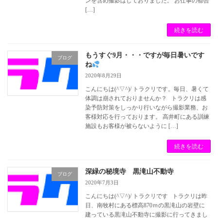
ンを含め撮影はしておりました。 お仕事の都合
[…]
続きを読む
もうすぐ9月・・・ですが毎日暑いです
ブログ
ね
2020年8月29日
こんにちは(^▽^)/ トラクリです。毎日、暑くて
体調は崩されておりませんか？ トラクリは感
染予防対策をしっかり行いながら撮影業務、お
客様対応を行っております。 高井町にある訓練
施設もお客様が被らないように […]
続きを読む
深緑の秘境寺 黒滝山不動寺
ブログ
2020年7月3日
こんにちは(^▽^)/ トラクリです トラクリは昨
日、南牧村にある標高870ｍの黒滝山の岩壁に
建っている黒滝山不動寺に撮影に行ってきまし