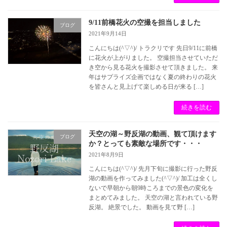
9/11前橋花火の空撮を担当しました
ブログ
2021年9月14日
こんにちは(^▽^)/ トラクリです 先日9/11に前橋
に花火が上がりました。 空撮担当させていただ
き空から見る花火を撮影させて頂きました。 来
年はサプライズ企画ではなく夏の終わりの花火
を皆さんと見上げて楽しめる日が来る […]
続きを読む
天空の湖～野反湖の動画、観て頂けます
ブログ
か？とっても素敵な場所です・・・
2021年8月9日
こんにちは(^▽^)/ 先月下旬に撮影に行った野反
湖の動画を作ってみました(^▽^)/ 加工は全くし
ないで早朝から朝9時ころまでの景色の変化を
まとめてみました。 天空の湖と言われている野
反湖。 絶景でした。 動画を見て野 […]