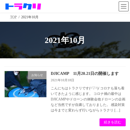
コ
ナ
ン
ビ
テ
ゲ
TOP
2021年10月
ン
ー
ツ
シ
へ
ョ
ス
ン
2021年10月
キ
に
ッ
移
プ
動
DJICAMP 11月20.21日の開催します
お知らせ
2021年10月18日
こんにちはトラクリです(^▽^)/ コロナも落ち着
いてきたように感じます。 コロナ禍の最中は
DJICAMPやドローンの体験会他ドローンの企画
など当然ですが自粛しておりました。 感染対策
は今までと変わらず行いながらトラクリ […]
続きを読む