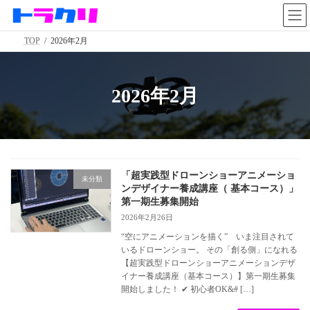
コ
ナ
ン
ビ
テ
ゲ
TOP
2026年2月
ン
ー
ツ
シ
へ
ョ
ス
ン
2026年2月
キ
に
ッ
移
プ
動
「超実践型ドローンショーアニメーショ
未分類
ンデザイナー養成講座（ 基本コース）」
第一期生募集開始
2026年2月26日
“空にアニメーションを描く” いま注目されて
いるドローンショー。 その「創る側」になれる
【超実践型ドローンショーアニメーションデザ
イナー養成講座（基本コース）】第一期生募集
開始しました！ ✔ 初心者OK&# […]