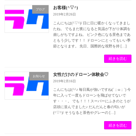
お客様(^▽^)
ブログ
2019年2月26日
こんにちは(^▽^)/ 日に日に暖かくなってきまし
たね。 でもまだ夜になると気温が下がり体調を
崩しがちですよね。 ピンク色になる景色まであ
ともう少しです！！ ドローンにとってもいい季
節となります。 先日、国際的な視野を持 […]
続きを読む
女性だけのドローン体験会♡
お知らせ
2019年2月16日
こんにちは(^^♪ 毎日風が強いですね(´；ω；`) 今
年に入って一度もドローンを飛ばせてないで
す・・・。 でも！！！スーパーにふきのとうが
店頭に並んでました♪ だんだんと春の匂いが
(^▽^)/ そうなると茶色やグレーの […]
続きを読む