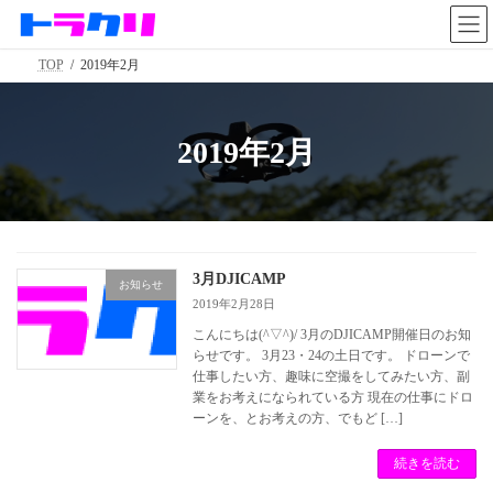
コ
ナ
ン
ビ
テ
ゲ
TOP
2019年2月
ン
ー
ツ
シ
へ
ョ
ス
ン
2019年2月
キ
に
ッ
移
プ
動
3月DJICAMP
お知らせ
2019年2月28日
こんにちは(^▽^)/ 3月のDJICAMP開催日のお知
らせです。 3月23・24の土日です。 ドローンで
仕事したい方、趣味に空撮をしてみたい方、副
業をお考えになられている方 現在の仕事にドロ
ーンを、とお考えの方、でもど […]
続きを読む