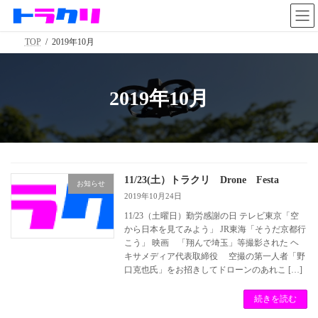
コ
ナ
ン
ビ
テ
ゲ
TOP
2019年10月
ン
ー
ツ
シ
へ
ョ
ス
ン
2019年10月
キ
に
ッ
移
プ
動
11/23(土）トラクリ Drone Festa
お知らせ
2019年10月24日
11/23（土曜日）勤労感謝の日 テレビ東京「空
から日本を見てみよう」 JR東海「そうだ京都行
こう」 映画 「翔んで埼玉」等撮影された ヘ
キサメディア代表取締役 空撮の第一人者「野
口克也氏」をお招きしてドローンのあれこ […]
続きを読む