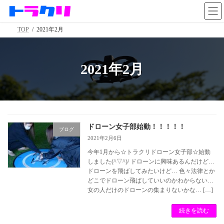
コ
ナ
ン
ビ
テ
ゲ
TOP
2021年2月
ン
ー
ツ
シ
へ
ョ
ス
ン
2021年2月
キ
に
ッ
移
プ
動
ドローン女子部始動！！！！！
ブログ
2021年2月6日
今年1月から☆トラクリドローン女子部☆始動
しました(^▽^)/ ドローンに興味あるんだけど…
ドローンを飛ばしてみたいけど… 色々法律とか
どこでドローン飛ばしていいのかわからない…
女の人だけのドローンの集まりないかな… […]
続きを読む