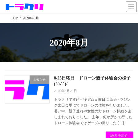
コ
ナ
ン
ビ
テ
ゲ
TOP
2020年8月
ン
ー
ツ
シ
へ
ョ
ス
ン
2020年8月
キ
に
ッ
移
プ
動
8/23日曜日 ドローン親子体験会の様子
お知らせ
(^▽^)/
2020年8月29日
トラクリです(^▽^)/ 8/23日曜日にTBSハウジン
グ太田会場にてドローンの体験を行いました。
暑い中、親子連れや女性の方ドローン操縦を楽
しまれておりました。 去年、何か所かで行った
ドローン体験会ではゲージの周りにた […]
続きを読む