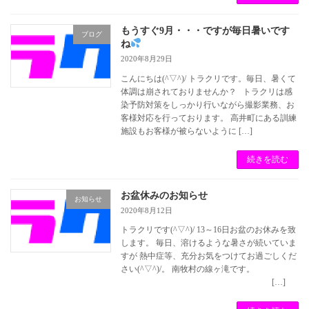
もうすぐ9月・・・ですが毎日暑いです
ブログ
ね
2020年8月29日
こんにちは(^▽^)/ トラクリです。毎日、暑くて
体調は崩されておりませんか？ トラクリは感
染予防対策をしっかり行いながら撮影業務、お
客様対応を行っております。 高井町にある訓練
施設もお客様が被らないように […]
続きを読む
お盆休みのお知らせ
お知らせ
2020年8月12日
トラクリです(^▽^)/ 13～16日お盆のお休みを致
します。 毎日、溶けるような暑さが続いていま
すが 熱中症等、充分お気をつけてお過ごしくだ
さい(^▽^)/。 南牧村の線ヶ滝です。
[…]