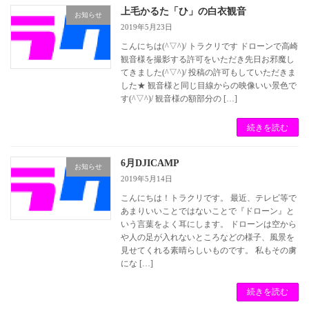
上毛かるた「ひ」の白衣観音
お知らせ
2019年5月23日
こんにちは(^▽^)/ トラクリです ドローンで高崎
観音様を撮影する許可をいただき先日お邪魔し
てきました(^▽^)/ 投稿の許可もしていただきま
した★ 観音様と同じ目線からの映像いい景色で
す(^▽^)/ 観音様の額部分の […]
続きを読む
6月DJICAMP
お知らせ
2019年5月14日
こんにちは！トラクリです。 最近、テレビ等で
あまりいいことではないことで『ドローン』と
いう言葉をよく耳にします。 ドローンは空から
や人の足が入れないところなどの様子、風景を
見せてくれる素晴らしいものです。 私もその虜
にな […]
続きを読む