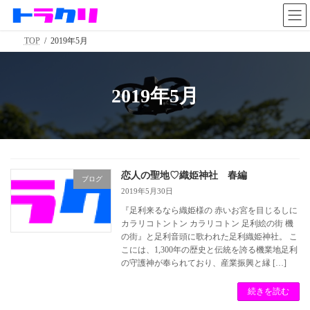
コ
ナ
ン
ビ
テ
ゲ
TOP
2019年5月
ン
ー
ツ
シ
へ
ョ
ス
ン
2019年5月
キ
に
ッ
移
プ
動
恋人の聖地♡織姫神社 春編
ブログ
2019年5月30日
『足利来るなら織姫様の 赤いお宮を目じるしに
カラリコトントン カラリコトン 足利絵の街 機
の街』と足利音頭に歌われた足利織姫神社。 こ
こには、1,300年の歴史と伝統を誇る機業地足利
の守護神が奉られており、産業振興と縁 […]
続きを読む