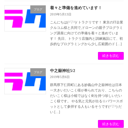
着々と準備を進めています！
ブログ
2019年5月13日
こんにちは(^▽^)/ トラクリです！ 東京のIT企業
クルコム様と共同で,ドローンの親子プログラミ
ング講座に向けての準備を着々と進めていま
す！ 先日、トラクリ店舗内と訓練施設にて、初
歩的なプログラミングから少し広範囲のド […]
続きを読む
中之嶽神社5/2
ブログ
2019年5月6日
群馬県下仁田町にある妙義山中之嶽神社は日本
一大きいだいこく様が奉られており、こちらの
だいこく様は小槌ではなく剣を持つ珍しいだい
こく様です。 やる気と元気が出る☆パワースポ
ットとして参拝する人もいるそうです(^▽^) だ
い […]
続きを読む