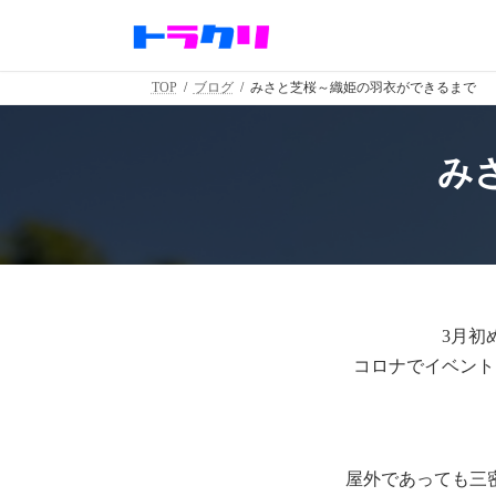
コ
ナ
ン
ビ
テ
ゲ
ン
ー
TOP
ブログ
みさと芝桜～織姫の羽衣ができるまで
ツ
シ
へ
ョ
ス
ン
み
キ
に
ッ
移
プ
動
3月初
コロナでイベント
屋外であっても三