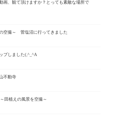
動画、観て頂けますか？とっても素敵な場所で
の空撮～ 菅塩沼に行ってきました
プしました(;^_^A
山不動寺
season ～田植えの風景を空撮～