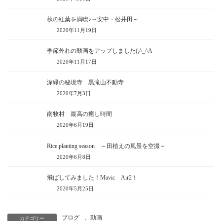
秋の紅葉を満喫♪～安中・松井田～
2020年11月19日
季節外れの動画をアップしました(;^_^A
2020年11月17日
深緑の秘境寺 黒滝山不動寺
2020年7月3日
南牧村 最高の癒し時間
2020年6月19日
Rice planting season ～田植えの風景を空撮～
2020年6月8日
飛ばしてみました！Mavic Air2！
2020年5月25日
ブログ
、
動画
カテゴリー