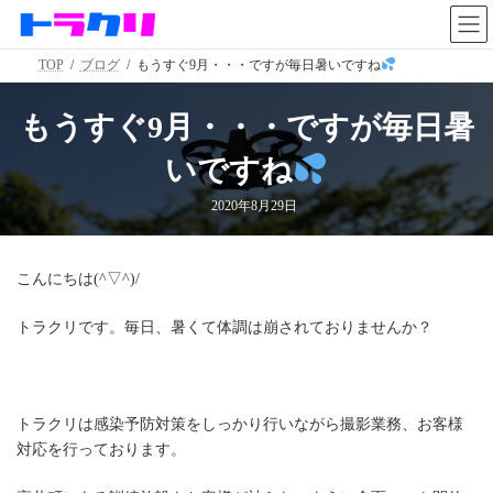
コ
ナ
ン
ビ
テ
ゲ
TOP
ブログ
もうすぐ9月・・・ですが毎日暑いですね
ン
ー
ツ
シ
へ
ョ
もうすぐ9月・・・ですが毎日暑
ス
ン
キ
に
いですね
ッ
移
プ
動
2020年8月29日
こんにちは(^▽^)/
トラクリです。毎日、暑くて体調は崩されておりませんか？
トラクリは感染予防対策をしっかり行いながら撮影業務、お客様
対応を行っております。