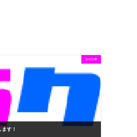
次の記事
します！