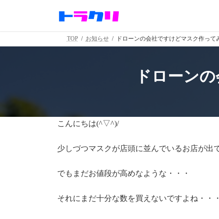
コ
ナ
ン
ビ
テ
ゲ
ン
ー
TOP
お知らせ
ドローンの会社ですけどマスク作ってみま
ツ
シ
へ
ョ
ス
ン
ドローンの
キ
に
ッ
移
プ
動
こんにちは(^▽^)/
少しづつマスクが店頭に並んでいるお店が出
でもまだお値段が高めなような・・・
それにまだ十分な数を買えないですよね・・・