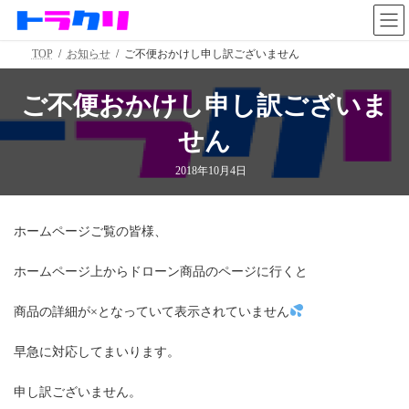
コ
ナ
ン
ビ
テ
ゲ
TOP
お知らせ
ご不便おかけし申し訳ございません
ン
ー
ツ
シ
へ
ョ
ご不便おかけし申し訳ございま
ス
ン
キ
に
せん
ッ
移
プ
動
2018年10月4日
ホームページご覧の皆様、
ホームページ上からドローン商品のページに行くと
商品の詳細が×となっていて表示されていません
早急に対応してまいります。
申し訳ございません。