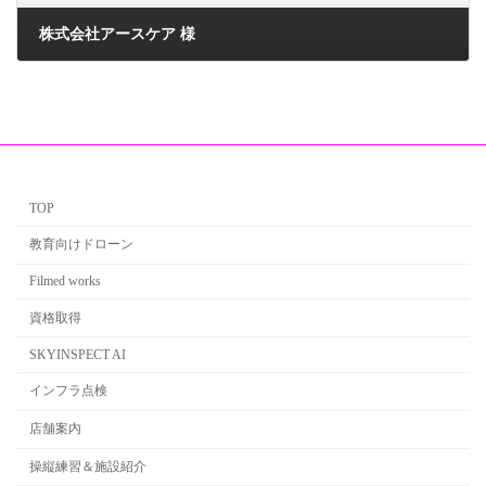
株式会社アースケア 様
2024年9月26日
TOP
教育向けドローン
Filmed works
資格取得
SKYINSPECT AI
インフラ点検
店舗案内
操縦練習＆施設紹介