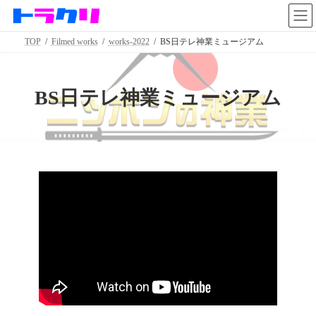
コ
ナ
ン
ビ
テ
ゲ
TOP
Filmed works
works-2022
BS日テレ神業ミュージアム
ン
ー
ツ
シ
へ
ョ
ス
ン
BS日テレ神業ミュージアム
キ
に
ッ
移
プ
動