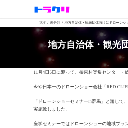
コ
ナ
ン
ビ
テ
ゲ
ン
ー
TOP
未分類
地方自治体・観光団体向けにドローンシ
ツ
シ
へ
ョ
ス
ン
地方自治体・観光
キ
に
ッ
移
プ
動
11月4日5日に渡って、榛東村楽集センター
今や日本一のドローンショー会社「RED CLI
「ドローンショーセミナーin群馬」と題して
実施致しました。
座学セミナーではドローンショーの地域ブラ