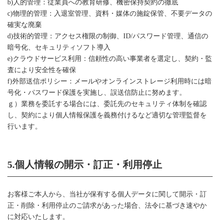
b)人的管理：従業員への教育研修、機密保持契約の徹底
c)物理的管理：入退室管理、資料・媒体の施錠保管、不要データの
確実な廃棄
d)技術的管理：アクセス権限の制御、ID/パスワード管理、通信の
暗号化、セキュリティソフト導入
e)クラウドサービス利用：信頼性の高い事業者を選定し、契約・監
査により安全性を確保
f)外部送信ポリシー：メールやオンラインストレージ利用時には暗
号化・パスワード保護を実施し、誤送信防止に努めます。
ｇ）業務を委託する場合には、委託先のセキュリティ体制を確認
し、契約により個人情報保護を義務付けるなど適切な管理監督を
行います。
5.個人情報の開示・訂正・利用停止
お客様ご本人から、当社が保有する個人データに関して開示・訂
正・削除・利用停止のご請求があった場合、法令に基づき速やか
に対応いたします。