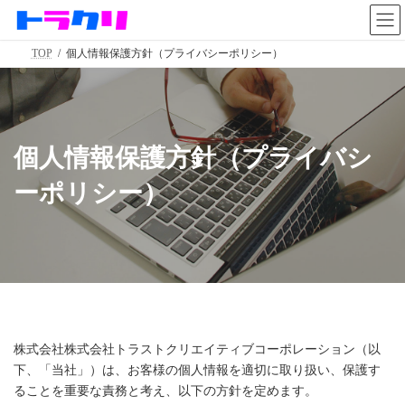
コ
ナ
ン
ビ
テ
ゲ
TOP
個人情報保護方針（プライバシーポリシー）
ン
ー
ツ
シ
へ
ョ
ス
ン
キ
に
ッ
移
個人情報保護方針（プライバシ
プ
動
ーポリシー）
株式会社株式会社トラストクリエイティブコーポレーション（以
下、「当社」）は、お客様の個人情報を適切に取り扱い、保護す
ることを重要な責務と考え、以下の方針を定めます。