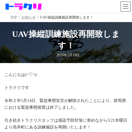
コ
ナ
ン
ビ
テ
ゲ
TOP
お知らせ
UAV操縦訓練施設再開致します！
ン
ー
ツ
シ
へ
ョ
UAV操縦訓練施設再開致しま
ス
ン
キ
に
す！
ッ
移
プ
動
2020年5月19日
こんにちは(^▽^)/
トラクリです
令和２年5月14日、緊急事態宣言が解除されたことにより、群馬県
における緊急事態措置は終了しました。
引き続きトラクリスタッフは感染予防対策に努めながら5/21木曜日
より高井町にある訓練施設を再開いたします！