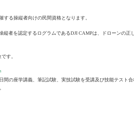
社が主催する操縦者向けの民間資格となります。
操縦者を認定するログラムであるDJI CAMPは、ドローンの
象です。
件
2日間の座学講義、筆記試験、実技試験を受講及び技能テスト
す。