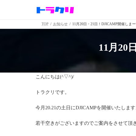
コ
ナ
ン
ビ
テ
ゲ
ン
ー
TOP
お知らせ
11月20日・21日！DJICAMP開催しま
ツ
シ
へ
ョ
ス
ン
11月2
キ
に
ッ
移
プ
動
こんにちは(^▽^)/
トラクリです。
今月20.21の土日にDJICAMPを開催いたしま
若干空きがございますのでご案内をさせて頂