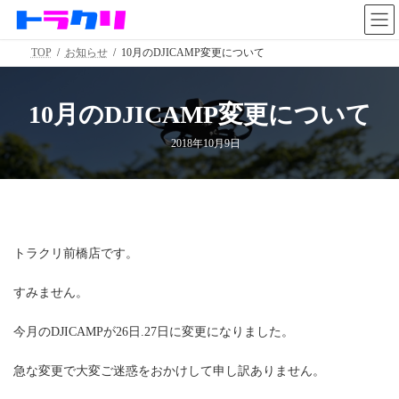
コ
ナ
ン
ビ
テ
ゲ
TOP
お知らせ
10月のDJICAMP変更について
ン
ー
ツ
シ
へ
ョ
ス
ン
10月のDJICAMP変更について
キ
に
ッ
移
2018年10月9日
プ
動
トラクリ前橋店です。
すみません。
今月のDJICAMPが26日.27日に変更になりました。
急な変更で大変ご迷惑をおかけして申し訳ありません。